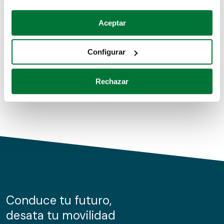
Coches de segunda mano
Si lo permite, también quisiéramos:
Aceptar
Recopilar información sobre su ubicación geográfica
Coches de km0
que puede tener una precisión de varios metros
Configurar
Coches de renting
Identificar su dispositivo analizándolo activamente
para buscar características específicas (huellas
Rechazar
digitales)
Obtenga más información sobre cómo se procesan sus
datos personales y establezca sus preferencias en la
sección de datos
. Puede cambiar o retirar su
consentimiento en cualquier momento en la Declaración
de cookies.
Las cookies de este sitio web se usan para personalizar
el contenido y los anuncios, ofrecer funciones de redes
sociales y analizar el tráfico. Además, compartimos
Conduce tu futuro,
información sobre el uso que haga del sitio web con
desata tu movilidad
nuestros partners de redes sociales, publicidad y análisis