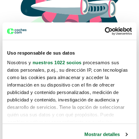
Uso responsable de sus datos
Nosotros y
nuestros 1022 socios
procesamos sus
datos personales, p.ej., su dirección IP, con tecnologías
como las cookies para almacenar y acceder la
Lo sentimos, no sabemos como
información en su dispositivo con el fin de ofrecer
te hemos traido hasta aquí.
publicidad y contenido personalizados, medición de
publicidad y contenido, investigación de audiencia y
desarrollo de servicios. Tiene la opción de seleccionar
Pero puedes encontrar el coche que estás
quién usa sus datos y con qué propósitos. Puede
buscando en alguno de estos enlaces:
cambiar o retirar su consentimiento en cualquier
momento desde la Declaración de cookies o clicando en
Coches nuevos
Mostrar detalles
el Menú de consentimiento.