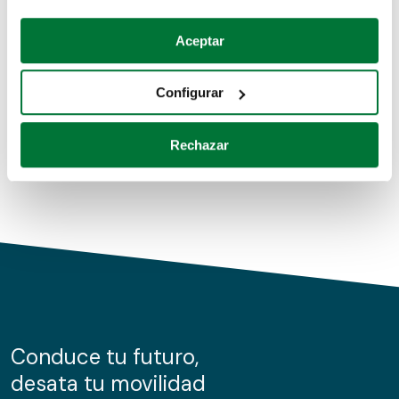
Coches de segunda mano
Si lo permite, también quisiéramos:
Aceptar
Recopilar información sobre su ubicación geográfica
Coches de km0
que puede tener una precisión de varios metros
Configurar
Coches de renting
Identificar su dispositivo analizándolo activamente
para buscar características específicas (huellas
Rechazar
digitales)
Obtenga más información sobre cómo se procesan sus
datos personales y establezca sus preferencias en la
sección de datos
. Puede cambiar o retirar su
consentimiento en cualquier momento en la Declaración
de cookies.
Las cookies de este sitio web se usan para personalizar
el contenido y los anuncios, ofrecer funciones de redes
sociales y analizar el tráfico. Además, compartimos
Conduce tu futuro,
información sobre el uso que haga del sitio web con
desata tu movilidad
nuestros partners de redes sociales, publicidad y análisis