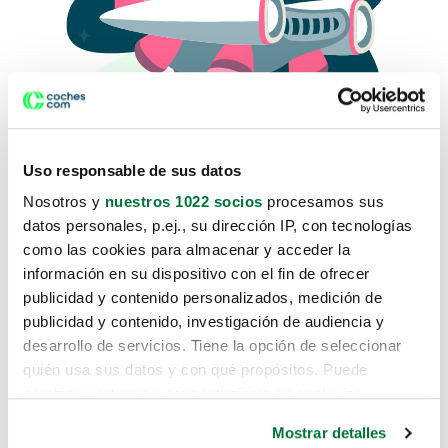
Uso responsable de sus datos
Nosotros y
nuestros 1022 socios
procesamos sus
datos personales, p.ej., su dirección IP, con tecnologías
como las cookies para almacenar y acceder la
Lo sentimos, no sabemos como
información en su dispositivo con el fin de ofrecer
te hemos traido hasta aquí.
publicidad y contenido personalizados, medición de
publicidad y contenido, investigación de audiencia y
desarrollo de servicios. Tiene la opción de seleccionar
Pero puedes encontrar el coche que estás
quién usa sus datos y con qué propósitos. Puede
buscando en alguno de estos enlaces:
cambiar o retirar su consentimiento en cualquier
momento desde la Declaración de cookies o clicando en
Coches nuevos
Mostrar detalles
el Menú de consentimiento.