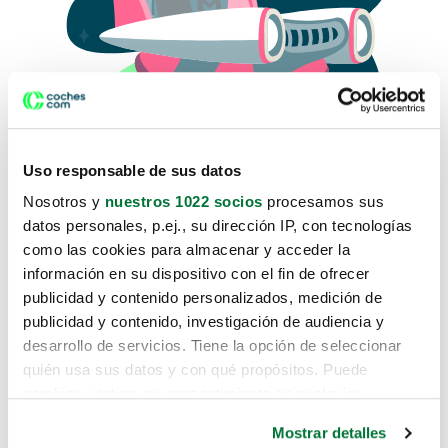
Uso responsable de sus datos
Nosotros y
nuestros 1022 socios
procesamos sus
datos personales, p.ej., su dirección IP, con tecnologías
como las cookies para almacenar y acceder la
Lo sentimos, no sabemos como
información en su dispositivo con el fin de ofrecer
te hemos traido hasta aquí.
publicidad y contenido personalizados, medición de
publicidad y contenido, investigación de audiencia y
desarrollo de servicios. Tiene la opción de seleccionar
Pero puedes encontrar el coche que estás
quién usa sus datos y con qué propósitos. Puede
buscando en alguno de estos enlaces:
cambiar o retirar su consentimiento en cualquier
momento desde la Declaración de cookies o clicando en
Coches nuevos
Mostrar detalles
el Menú de consentimiento.