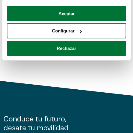
Coches de segunda mano
Si lo permite, también quisiéramos:
Aceptar
Recopilar información sobre su ubicación geográfica
Coches de km0
que puede tener una precisión de varios metros
Configurar
Coches de renting
Identificar su dispositivo analizándolo activamente
para buscar características específicas (huellas
Rechazar
digitales)
Obtenga más información sobre cómo se procesan sus
datos personales y establezca sus preferencias en la
sección de datos
. Puede cambiar o retirar su
consentimiento en cualquier momento en la Declaración
de cookies.
Las cookies de este sitio web se usan para personalizar
el contenido y los anuncios, ofrecer funciones de redes
sociales y analizar el tráfico. Además, compartimos
Conduce tu futuro,
información sobre el uso que haga del sitio web con
desata tu movilidad
nuestros partners de redes sociales, publicidad y análisis