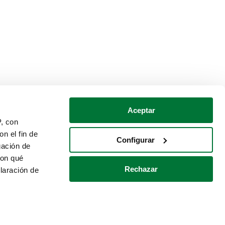
Aceptar
P, con
n el fin de
Configurar
gación de
con qué
Rechazar
laración de
Política de cookies
Contacto
 varios metros