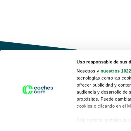
Uso responsable de sus 
Nosotros y
nuestros 1022
tecnologías como las cooki
Conduce tu futuro,
ofrecer publicidad y conte
desata tu movilidad
audiencia y desarrollo de 
propósitos. Puede cambiar
cookies o clicando en el 
Si lo permite, también qui
Acerca de nosotros
Aviso legal
Recopilar información