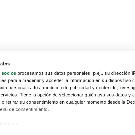
datos
 socios
procesamos sus datos personales, p.ej., su dirección I
es para almacenar y acceder la información en su dispositivo co
nido personalizados, medición de publicidad y contenido, investi
servicios. Tiene la opción de seleccionar quién usa sus datos y 
 o retirar su consentimiento en cualquier momento desde la Dec
Menú de consentimiento.
siéramos:
Aviso protección de datos
 sobre su ubicación geográfica que puede tener una precisión de