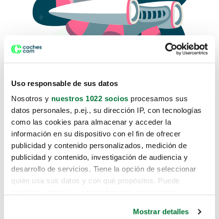
Uso responsable de sus datos
Nosotros y
nuestros 1022 socios
procesamos sus
datos personales, p.ej., su dirección IP, con tecnologías
como las cookies para almacenar y acceder la
Lo sentimos, no sabemos como
información en su dispositivo con el fin de ofrecer
te hemos traido hasta aquí.
publicidad y contenido personalizados, medición de
publicidad y contenido, investigación de audiencia y
desarrollo de servicios. Tiene la opción de seleccionar
Pero puedes encontrar el coche que estás
quién usa sus datos y con qué propósitos. Puede
buscando en alguno de estos enlaces:
cambiar o retirar su consentimiento en cualquier
momento desde la Declaración de cookies o clicando en
Coches nuevos
Mostrar detalles
el Menú de consentimiento.