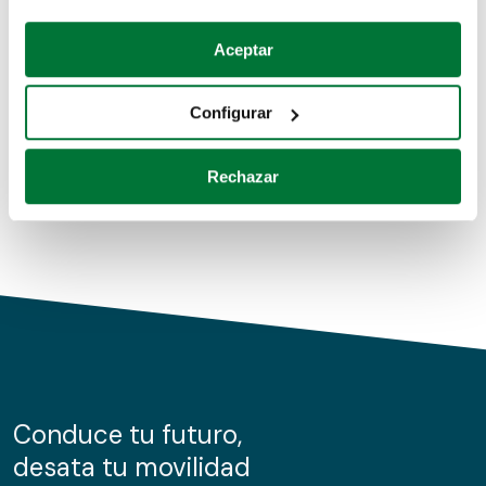
Coches de segunda mano
Si lo permite, también quisiéramos:
Aceptar
Recopilar información sobre su ubicación geográfica
Coches de km0
que puede tener una precisión de varios metros
Configurar
Coches de renting
Identificar su dispositivo analizándolo activamente
para buscar características específicas (huellas
Rechazar
digitales)
Obtenga más información sobre cómo se procesan sus
datos personales y establezca sus preferencias en la
sección de datos
. Puede cambiar o retirar su
consentimiento en cualquier momento en la Declaración
de cookies.
Las cookies de este sitio web se usan para personalizar
el contenido y los anuncios, ofrecer funciones de redes
sociales y analizar el tráfico. Además, compartimos
Conduce tu futuro,
información sobre el uso que haga del sitio web con
desata tu movilidad
nuestros partners de redes sociales, publicidad y análisis