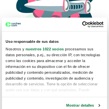
Uso responsable de sus datos
Nosotros y
nuestros 1022 socios
procesamos sus
datos personales, p.ej., su dirección IP, con tecnologías
como las cookies para almacenar y acceder la
Lo sentimos, no sabemos como
información en su dispositivo con el fin de ofrecer
te hemos traido hasta aquí.
publicidad y contenido personalizados, medición de
publicidad y contenido, investigación de audiencia y
desarrollo de servicios. Tiene la opción de seleccionar
Pero puedes encontrar el coche que estás
quién usa sus datos y con qué propósitos. Puede
buscando en alguno de estos enlaces:
cambiar o retirar su consentimiento en cualquier
momento desde la Declaración de cookies o clicando en
Coches nuevos
Mostrar detalles
el Menú de consentimiento.