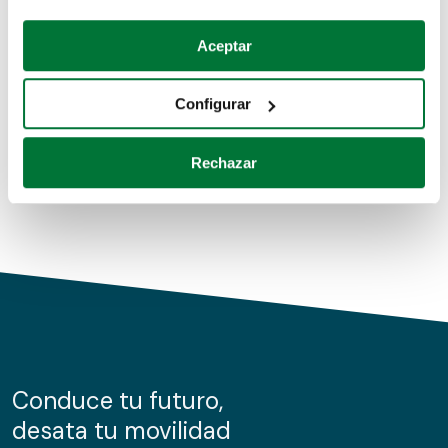
Coches de segunda mano
Si lo permite, también quisiéramos:
Aceptar
Recopilar información sobre su ubicación geográfica
Coches de km0
que puede tener una precisión de varios metros
Configurar
Coches de renting
Identificar su dispositivo analizándolo activamente
para buscar características específicas (huellas
Rechazar
digitales)
Obtenga más información sobre cómo se procesan sus
datos personales y establezca sus preferencias en la
sección de datos
. Puede cambiar o retirar su
consentimiento en cualquier momento en la Declaración
de cookies.
Las cookies de este sitio web se usan para personalizar
el contenido y los anuncios, ofrecer funciones de redes
sociales y analizar el tráfico. Además, compartimos
Conduce tu futuro,
información sobre el uso que haga del sitio web con
desata tu movilidad
nuestros partners de redes sociales, publicidad y análisis