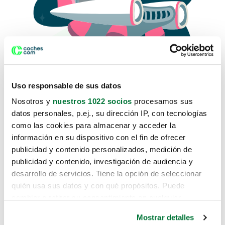
Uso responsable de sus datos
Nosotros y
nuestros 1022 socios
procesamos sus
datos personales, p.ej., su dirección IP, con tecnologías
como las cookies para almacenar y acceder la
Lo sentimos, no sabemos como
información en su dispositivo con el fin de ofrecer
te hemos traido hasta aquí.
publicidad y contenido personalizados, medición de
publicidad y contenido, investigación de audiencia y
desarrollo de servicios. Tiene la opción de seleccionar
Pero puedes encontrar el coche que estás
quién usa sus datos y con qué propósitos. Puede
buscando en alguno de estos enlaces:
cambiar o retirar su consentimiento en cualquier
momento desde la Declaración de cookies o clicando en
Coches nuevos
Mostrar detalles
el Menú de consentimiento.