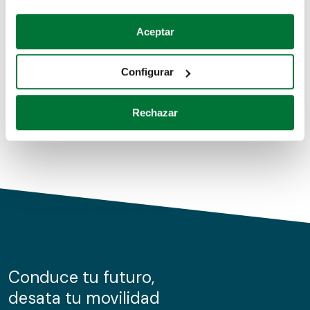
Coches de segunda mano
Si lo permite, también quisiéramos:
Aceptar
Recopilar información sobre su ubicación geográfica
Coches de km0
que puede tener una precisión de varios metros
Configurar
Coches de renting
Identificar su dispositivo analizándolo activamente
para buscar características específicas (huellas
Rechazar
digitales)
Obtenga más información sobre cómo se procesan sus
datos personales y establezca sus preferencias en la
sección de datos
. Puede cambiar o retirar su
consentimiento en cualquier momento en la Declaración
de cookies.
Las cookies de este sitio web se usan para personalizar
el contenido y los anuncios, ofrecer funciones de redes
sociales y analizar el tráfico. Además, compartimos
Conduce tu futuro,
información sobre el uso que haga del sitio web con
desata tu movilidad
nuestros partners de redes sociales, publicidad y análisis