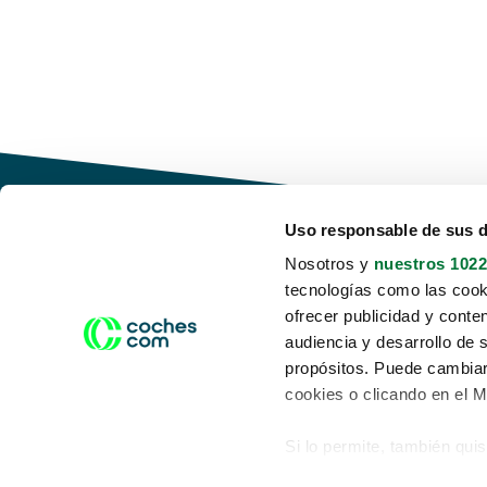
Uso responsable de sus 
Nosotros y
nuestros 1022
tecnologías como las cooki
Conduce tu futuro,
ofrecer publicidad y conte
desata tu movilidad
audiencia y desarrollo de 
propósitos. Puede cambiar
cookies o clicando en el 
Si lo permite, también qui
Acerca de nosotros
Aviso legal
Recopilar información