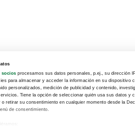
datos
 socios
procesamos sus datos personales, p.ej., su dirección I
es para almacenar y acceder la información en su dispositivo co
nido personalizados, medición de publicidad y contenido, investi
servicios. Tiene la opción de seleccionar quién usa sus datos y 
 o retirar su consentimiento en cualquier momento desde la Dec
Menú de consentimiento.
siéramos:
Aviso protección de datos
 sobre su ubicación geográfica que puede tener una precisión de