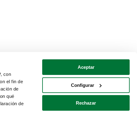
Aceptar
P, con
n el fin de
Configurar
gación de
con qué
Rechazar
laración de
Política de cookies
Contacto
 varios metros