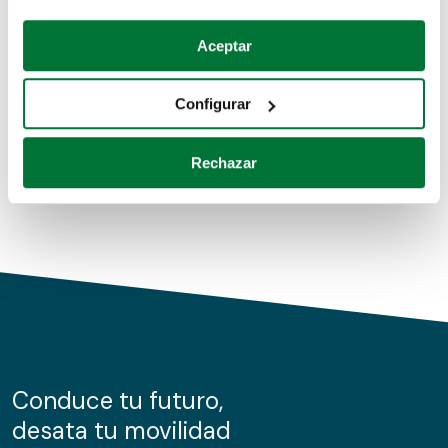
Coches de segunda mano
Si lo permite, también quisiéramos:
Aceptar
Recopilar información sobre su ubicación geográfica
Coches de km0
que puede tener una precisión de varios metros
Configurar
Coches de renting
Identificar su dispositivo analizándolo activamente
para buscar características específicas (huellas
Rechazar
digitales)
Obtenga más información sobre cómo se procesan sus
datos personales y establezca sus preferencias en la
sección de datos
. Puede cambiar o retirar su
consentimiento en cualquier momento en la Declaración
de cookies.
Las cookies de este sitio web se usan para personalizar
el contenido y los anuncios, ofrecer funciones de redes
sociales y analizar el tráfico. Además, compartimos
Conduce tu futuro,
información sobre el uso que haga del sitio web con
desata tu movilidad
nuestros partners de redes sociales, publicidad y análisis