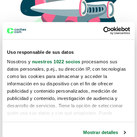
Uso responsable de sus datos
Nosotros y
nuestros 1022 socios
procesamos sus
datos personales, p.ej., su dirección IP, con tecnologías
como las cookies para almacenar y acceder la
Lo sentimos, no sabemos como
información en su dispositivo con el fin de ofrecer
te hemos traido hasta aquí.
publicidad y contenido personalizados, medición de
publicidad y contenido, investigación de audiencia y
desarrollo de servicios. Tiene la opción de seleccionar
Pero puedes encontrar el coche que estás
quién usa sus datos y con qué propósitos. Puede
buscando en alguno de estos enlaces:
cambiar o retirar su consentimiento en cualquier
momento desde la Declaración de cookies o clicando en
Coches nuevos
Mostrar detalles
el Menú de consentimiento.