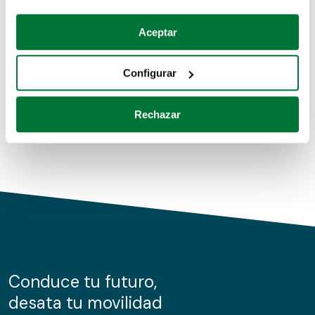
Coches de segunda mano
Si lo permite, también quisiéramos:
Aceptar
Recopilar información sobre su ubicación geográfica
Coches de km0
que puede tener una precisión de varios metros
Configurar
Coches de renting
Identificar su dispositivo analizándolo activamente
para buscar características específicas (huellas
Rechazar
digitales)
Obtenga más información sobre cómo se procesan sus
datos personales y establezca sus preferencias en la
sección de datos
. Puede cambiar o retirar su
consentimiento en cualquier momento en la Declaración
de cookies.
Las cookies de este sitio web se usan para personalizar
el contenido y los anuncios, ofrecer funciones de redes
sociales y analizar el tráfico. Además, compartimos
Conduce tu futuro,
información sobre el uso que haga del sitio web con
desata tu movilidad
nuestros partners de redes sociales, publicidad y análisis