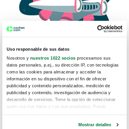
Uso responsable de sus datos
Nosotros y
nuestros 1022 socios
procesamos sus
datos personales, p.ej., su dirección IP, con tecnologías
como las cookies para almacenar y acceder la
Lo sentimos, no sabemos como
información en su dispositivo con el fin de ofrecer
te hemos traido hasta aquí.
publicidad y contenido personalizados, medición de
publicidad y contenido, investigación de audiencia y
desarrollo de servicios. Tiene la opción de seleccionar
Pero puedes encontrar el coche que estás
quién usa sus datos y con qué propósitos. Puede
buscando en alguno de estos enlaces:
cambiar o retirar su consentimiento en cualquier
momento desde la Declaración de cookies o clicando en
Coches nuevos
Mostrar detalles
el Menú de consentimiento.