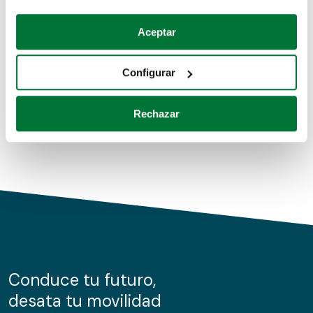
Coches de segunda mano
Si lo permite, también quisiéramos:
Aceptar
Recopilar información sobre su ubicación geográfica
Coches de km0
que puede tener una precisión de varios metros
Configurar
Coches de renting
Identificar su dispositivo analizándolo activamente
para buscar características específicas (huellas
Rechazar
digitales)
Obtenga más información sobre cómo se procesan sus
datos personales y establezca sus preferencias en la
sección de datos
. Puede cambiar o retirar su
consentimiento en cualquier momento en la Declaración
de cookies.
Las cookies de este sitio web se usan para personalizar
el contenido y los anuncios, ofrecer funciones de redes
sociales y analizar el tráfico. Además, compartimos
Conduce tu futuro,
información sobre el uso que haga del sitio web con
desata tu movilidad
nuestros partners de redes sociales, publicidad y análisis