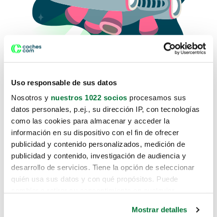
Uso responsable de sus datos
Nosotros y
nuestros 1022 socios
procesamos sus
datos personales, p.ej., su dirección IP, con tecnologías
como las cookies para almacenar y acceder la
Lo sentimos, no sabemos como
información en su dispositivo con el fin de ofrecer
te hemos traido hasta aquí.
publicidad y contenido personalizados, medición de
publicidad y contenido, investigación de audiencia y
desarrollo de servicios. Tiene la opción de seleccionar
Pero puedes encontrar el coche que estás
quién usa sus datos y con qué propósitos. Puede
buscando en alguno de estos enlaces:
cambiar o retirar su consentimiento en cualquier
momento desde la Declaración de cookies o clicando en
Coches nuevos
Mostrar detalles
el Menú de consentimiento.