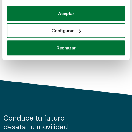
Coches de segunda mano
Si lo permite, también quisiéramos:
Aceptar
Recopilar información sobre su ubicación geográfica
Coches de km0
que puede tener una precisión de varios metros
Configurar
Coches de renting
Identificar su dispositivo analizándolo activamente
para buscar características específicas (huellas
Rechazar
digitales)
Obtenga más información sobre cómo se procesan sus
datos personales y establezca sus preferencias en la
sección de datos
. Puede cambiar o retirar su
consentimiento en cualquier momento en la Declaración
de cookies.
Las cookies de este sitio web se usan para personalizar
el contenido y los anuncios, ofrecer funciones de redes
sociales y analizar el tráfico. Además, compartimos
Conduce tu futuro,
información sobre el uso que haga del sitio web con
desata tu movilidad
nuestros partners de redes sociales, publicidad y análisis