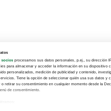
datos
 socios
procesamos sus datos personales, p.ej., su dirección I
es para almacenar y acceder la información en su dispositivo co
nido personalizados, medición de publicidad y contenido, investi
servicios. Tiene la opción de seleccionar quién usa sus datos y 
 o retirar su consentimiento en cualquier momento desde la Dec
Menú de consentimiento.
siéramos:
Aviso protección de datos
 sobre su ubicación geográfica que puede tener una precisión de