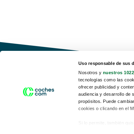
Uso responsable de sus 
Nosotros y
nuestros 1022
tecnologías como las cooki
Conduce tu futuro,
ofrecer publicidad y conte
desata tu movilidad
audiencia y desarrollo de 
propósitos. Puede cambiar
cookies o clicando en el 
Si lo permite, también qui
Acerca de nosotros
Aviso legal
Recopilar información