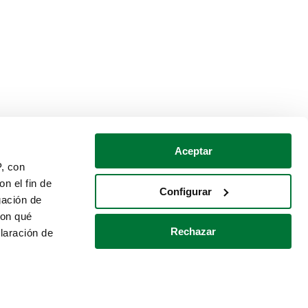
Aceptar
P, con
n el fin de
Configurar
gación de
con qué
Rechazar
laración de
Política de cookies
Contacto
 varios metros