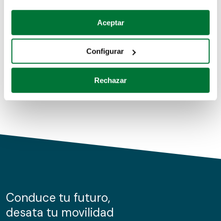
Coches de segunda mano
Si lo permite, también quisiéramos:
Aceptar
Recopilar información sobre su ubicación geográfica
Coches de km0
que puede tener una precisión de varios metros
Configurar
Coches de renting
Identificar su dispositivo analizándolo activamente
para buscar características específicas (huellas
Rechazar
digitales)
Obtenga más información sobre cómo se procesan sus
datos personales y establezca sus preferencias en la
sección de datos
. Puede cambiar o retirar su
consentimiento en cualquier momento en la Declaración
de cookies.
Las cookies de este sitio web se usan para personalizar
el contenido y los anuncios, ofrecer funciones de redes
sociales y analizar el tráfico. Además, compartimos
Conduce tu futuro,
información sobre el uso que haga del sitio web con
desata tu movilidad
nuestros partners de redes sociales, publicidad y análisis