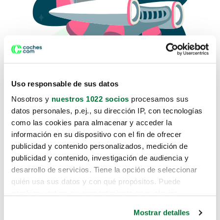
Uso responsable de sus datos
Nosotros y
nuestros 1022 socios
procesamos sus
datos personales, p.ej., su dirección IP, con tecnologías
como las cookies para almacenar y acceder la
Lo sentimos, no sabemos como
información en su dispositivo con el fin de ofrecer
te hemos traido hasta aquí.
publicidad y contenido personalizados, medición de
publicidad y contenido, investigación de audiencia y
desarrollo de servicios. Tiene la opción de seleccionar
Pero puedes encontrar el coche que estás
quién usa sus datos y con qué propósitos. Puede
buscando en alguno de estos enlaces:
cambiar o retirar su consentimiento en cualquier
momento desde la Declaración de cookies o clicando en
Coches nuevos
Mostrar detalles
el Menú de consentimiento.