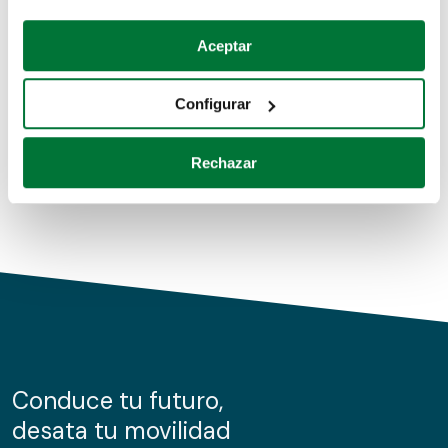
Coches de segunda mano
Si lo permite, también quisiéramos:
Aceptar
Recopilar información sobre su ubicación geográfica
Coches de km0
que puede tener una precisión de varios metros
Configurar
Coches de renting
Identificar su dispositivo analizándolo activamente
para buscar características específicas (huellas
Rechazar
digitales)
Obtenga más información sobre cómo se procesan sus
datos personales y establezca sus preferencias en la
sección de datos
. Puede cambiar o retirar su
consentimiento en cualquier momento en la Declaración
de cookies.
Las cookies de este sitio web se usan para personalizar
el contenido y los anuncios, ofrecer funciones de redes
sociales y analizar el tráfico. Además, compartimos
Conduce tu futuro,
información sobre el uso que haga del sitio web con
desata tu movilidad
nuestros partners de redes sociales, publicidad y análisis