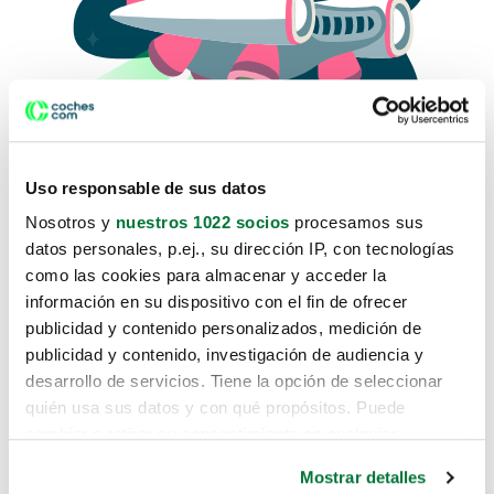
Uso responsable de sus datos
Nosotros y
nuestros 1022 socios
procesamos sus
datos personales, p.ej., su dirección IP, con tecnologías
como las cookies para almacenar y acceder la
Lo sentimos, no sabemos como
información en su dispositivo con el fin de ofrecer
te hemos traido hasta aquí.
publicidad y contenido personalizados, medición de
publicidad y contenido, investigación de audiencia y
desarrollo de servicios. Tiene la opción de seleccionar
Pero puedes encontrar el coche que estás
quién usa sus datos y con qué propósitos. Puede
buscando en alguno de estos enlaces:
cambiar o retirar su consentimiento en cualquier
momento desde la Declaración de cookies o clicando en
Coches nuevos
Mostrar detalles
el Menú de consentimiento.