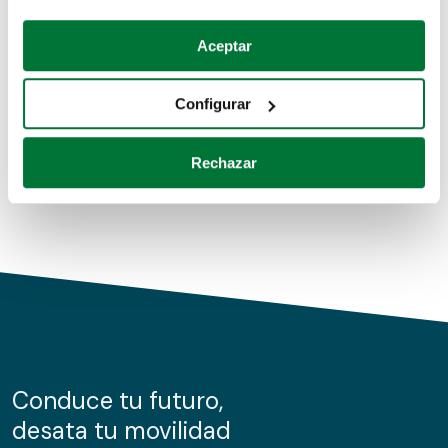
Coches de segunda mano
Si lo permite, también quisiéramos:
Aceptar
Recopilar información sobre su ubicación geográfica
Coches de km0
que puede tener una precisión de varios metros
Configurar
Coches de renting
Identificar su dispositivo analizándolo activamente
para buscar características específicas (huellas
Rechazar
digitales)
Obtenga más información sobre cómo se procesan sus
datos personales y establezca sus preferencias en la
sección de datos
. Puede cambiar o retirar su
consentimiento en cualquier momento en la Declaración
de cookies.
Las cookies de este sitio web se usan para personalizar
el contenido y los anuncios, ofrecer funciones de redes
sociales y analizar el tráfico. Además, compartimos
Conduce tu futuro,
información sobre el uso que haga del sitio web con
desata tu movilidad
nuestros partners de redes sociales, publicidad y análisis