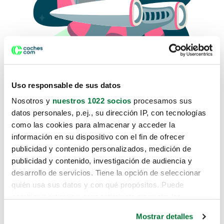
Uso responsable de sus datos
Nosotros y
nuestros 1022 socios
procesamos sus
datos personales, p.ej., su dirección IP, con tecnologías
como las cookies para almacenar y acceder la
Lo sentimos, no sabemos como
información en su dispositivo con el fin de ofrecer
te hemos traido hasta aquí.
publicidad y contenido personalizados, medición de
publicidad y contenido, investigación de audiencia y
desarrollo de servicios. Tiene la opción de seleccionar
Pero puedes encontrar el coche que estás
quién usa sus datos y con qué propósitos. Puede
buscando en alguno de estos enlaces:
cambiar o retirar su consentimiento en cualquier
momento desde la Declaración de cookies o clicando en
Coches nuevos
Mostrar detalles
el Menú de consentimiento.