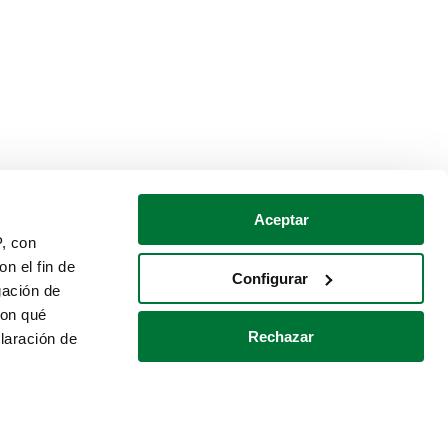
Aceptar
P, con
n el fin de
Configurar
gación de
con qué
Rechazar
laración de
Política de cookies
Contacto
 varios metros