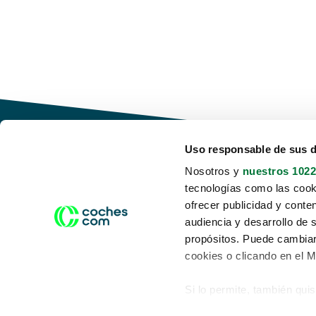
Uso responsable de sus 
Nosotros y
nuestros 1022
tecnologías como las cooki
Conduce tu futuro,
ofrecer publicidad y conte
desata tu movilidad
audiencia y desarrollo de 
propósitos. Puede cambiar
cookies o clicando en el 
Si lo permite, también qui
Acerca de nosotros
Aviso legal
Recopilar información