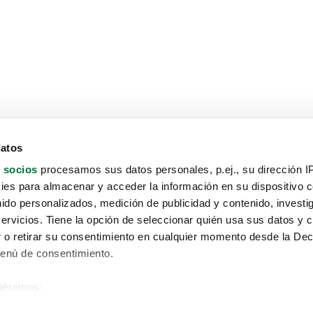
datos
 socios
procesamos sus datos personales, p.ej., su dirección I
es para almacenar y acceder la información en su dispositivo co
nido personalizados, medición de publicidad y contenido, investi
servicios. Tiene la opción de seleccionar quién usa sus datos y 
 o retirar su consentimiento en cualquier momento desde la Dec
Menú de consentimiento.
siéramos:
Aviso protección de datos
 sobre su ubicación geográfica que puede tener una precisión de