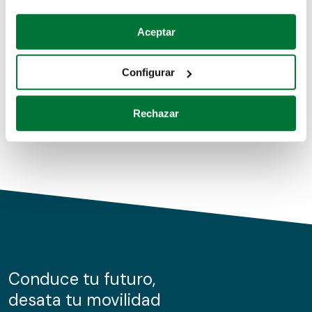
Coches de segunda mano
Si lo permite, también quisiéramos:
Aceptar
Recopilar información sobre su ubicación geográfica
Coches de km0
que puede tener una precisión de varios metros
Configurar
Coches de renting
Identificar su dispositivo analizándolo activamente
para buscar características específicas (huellas
Rechazar
digitales)
Obtenga más información sobre cómo se procesan sus
datos personales y establezca sus preferencias en la
sección de datos
. Puede cambiar o retirar su
consentimiento en cualquier momento en la Declaración
de cookies.
Las cookies de este sitio web se usan para personalizar
el contenido y los anuncios, ofrecer funciones de redes
sociales y analizar el tráfico. Además, compartimos
Conduce tu futuro,
información sobre el uso que haga del sitio web con
desata tu movilidad
nuestros partners de redes sociales, publicidad y análisis