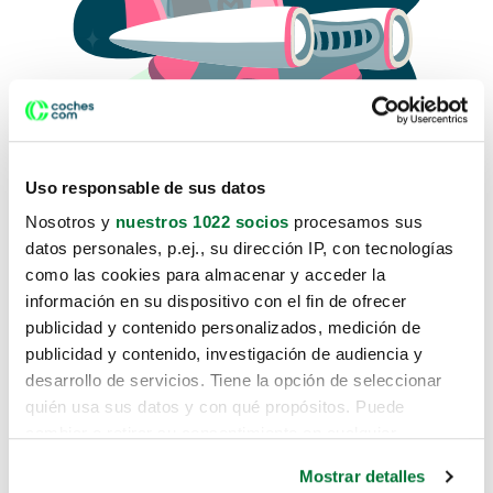
Uso responsable de sus datos
Nosotros y
nuestros 1022 socios
procesamos sus
datos personales, p.ej., su dirección IP, con tecnologías
como las cookies para almacenar y acceder la
Lo sentimos, no sabemos como
información en su dispositivo con el fin de ofrecer
te hemos traido hasta aquí.
publicidad y contenido personalizados, medición de
publicidad y contenido, investigación de audiencia y
desarrollo de servicios. Tiene la opción de seleccionar
Pero puedes encontrar el coche que estás
quién usa sus datos y con qué propósitos. Puede
buscando en alguno de estos enlaces:
cambiar o retirar su consentimiento en cualquier
momento desde la Declaración de cookies o clicando en
Coches nuevos
Mostrar detalles
el Menú de consentimiento.