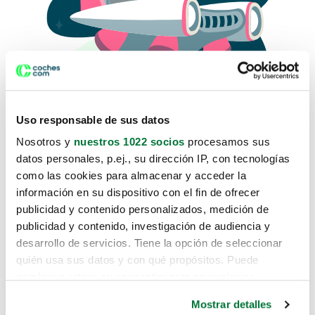
Uso responsable de sus datos
Nosotros y
nuestros 1022 socios
procesamos sus
datos personales, p.ej., su dirección IP, con tecnologías
como las cookies para almacenar y acceder la
Lo sentimos, no sabemos como
información en su dispositivo con el fin de ofrecer
te hemos traido hasta aquí.
publicidad y contenido personalizados, medición de
publicidad y contenido, investigación de audiencia y
desarrollo de servicios. Tiene la opción de seleccionar
Pero puedes encontrar el coche que estás
quién usa sus datos y con qué propósitos. Puede
buscando en alguno de estos enlaces:
cambiar o retirar su consentimiento en cualquier
momento desde la Declaración de cookies o clicando en
Coches nuevos
Mostrar detalles
el Menú de consentimiento.