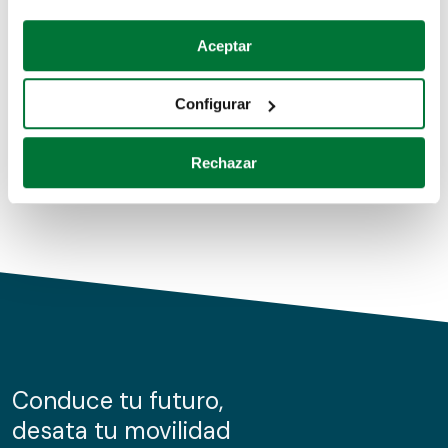
Coches de segunda mano
Si lo permite, también quisiéramos:
Aceptar
Recopilar información sobre su ubicación geográfica
Coches de km0
que puede tener una precisión de varios metros
Configurar
Coches de renting
Identificar su dispositivo analizándolo activamente
para buscar características específicas (huellas
Rechazar
digitales)
Obtenga más información sobre cómo se procesan sus
datos personales y establezca sus preferencias en la
sección de datos
. Puede cambiar o retirar su
consentimiento en cualquier momento en la Declaración
de cookies.
Las cookies de este sitio web se usan para personalizar
el contenido y los anuncios, ofrecer funciones de redes
sociales y analizar el tráfico. Además, compartimos
Conduce tu futuro,
información sobre el uso que haga del sitio web con
desata tu movilidad
nuestros partners de redes sociales, publicidad y análisis