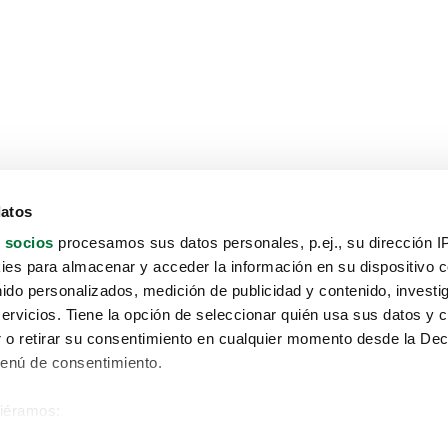
datos
 socios
procesamos sus datos personales, p.ej., su dirección I
es para almacenar y acceder la información en su dispositivo co
nido personalizados, medición de publicidad y contenido, investi
servicios. Tiene la opción de seleccionar quién usa sus datos y 
 o retirar su consentimiento en cualquier momento desde la Dec
Menú de consentimiento.
siéramos:
Aviso protección de datos
 sobre su ubicación geográfica que puede tener una precisión de