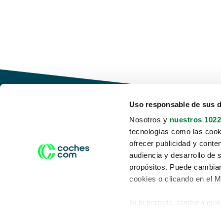
Uso responsable de sus 
Nosotros y
nuestros 1022
tecnologías como las cooki
Conduce tu futuro,
ofrecer publicidad y conte
desata tu movilidad
audiencia y desarrollo de 
propósitos. Puede cambiar
cookies o clicando en el 
Si lo permite, también qui
Acerca de nosotros
Aviso legal
Recopilar información