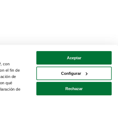
Aceptar
P, con
n el fin de
Configurar
gación de
con qué
Rechazar
laración de
Política de cookies
Contacto
 varios metros