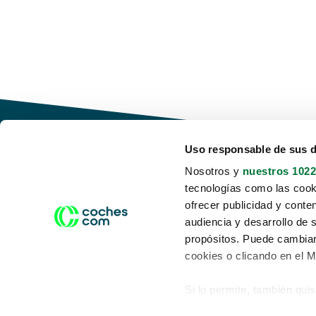
Uso responsable de sus 
Nosotros y
nuestros 1022
tecnologías como las cooki
Conduce tu futuro,
ofrecer publicidad y conte
desata tu movilidad
audiencia y desarrollo de 
propósitos. Puede cambiar
cookies o clicando en el 
Si lo permite, también qui
Acerca de nosotros
Aviso legal
Recopilar información