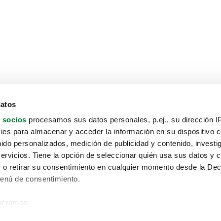
datos
 socios
procesamos sus datos personales, p.ej., su dirección I
es para almacenar y acceder la información en su dispositivo co
nido personalizados, medición de publicidad y contenido, investi
servicios. Tiene la opción de seleccionar quién usa sus datos y 
 o retirar su consentimiento en cualquier momento desde la Dec
Menú de consentimiento.
siéramos:
Aviso protección de datos
 sobre su ubicación geográfica que puede tener una precisión de