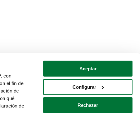
Aceptar
P, con
n el fin de
Configurar
gación de
con qué
Rechazar
laración de
Política de cookies
Contacto
 varios metros