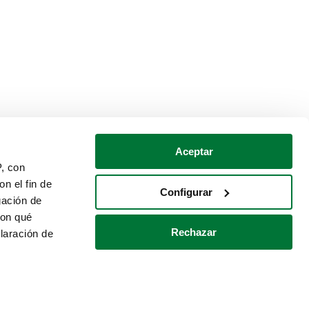
Aceptar
P, con
n el fin de
Configurar
gación de
con qué
Rechazar
laración de
Política de cookies
Contacto
 varios metros