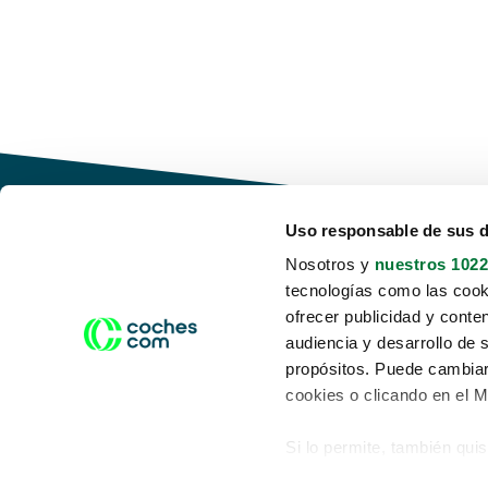
Uso responsable de sus 
Nosotros y
nuestros 1022
tecnologías como las cooki
Conduce tu futuro,
ofrecer publicidad y conte
desata tu movilidad
audiencia y desarrollo de 
propósitos. Puede cambiar
cookies o clicando en el 
Si lo permite, también qui
Acerca de nosotros
Aviso legal
Recopilar información