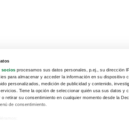
datos
 socios
procesamos sus datos personales, p.ej., su dirección I
es para almacenar y acceder la información en su dispositivo co
nido personalizados, medición de publicidad y contenido, investi
servicios. Tiene la opción de seleccionar quién usa sus datos y 
 o retirar su consentimiento en cualquier momento desde la Dec
Menú de consentimiento.
siéramos:
Aviso protección de datos
 sobre su ubicación geográfica que puede tener una precisión de