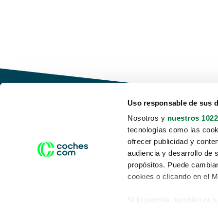
Uso responsable de sus 
Nosotros y
nuestros 1022
tecnologías como las cooki
Conduce tu futuro,
ofrecer publicidad y conte
desata tu movilidad
audiencia y desarrollo de 
propósitos. Puede cambiar
cookies o clicando en el 
Si lo permite, también qui
Acerca de nosotros
Aviso legal
Recopilar información