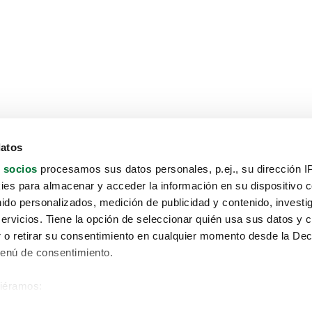
datos
 socios
procesamos sus datos personales, p.ej., su dirección I
es para almacenar y acceder la información en su dispositivo co
nido personalizados, medición de publicidad y contenido, investi
servicios. Tiene la opción de seleccionar quién usa sus datos y 
 o retirar su consentimiento en cualquier momento desde la Dec
Menú de consentimiento.
siéramos:
Aviso protección de datos
 sobre su ubicación geográfica que puede tener una precisión de