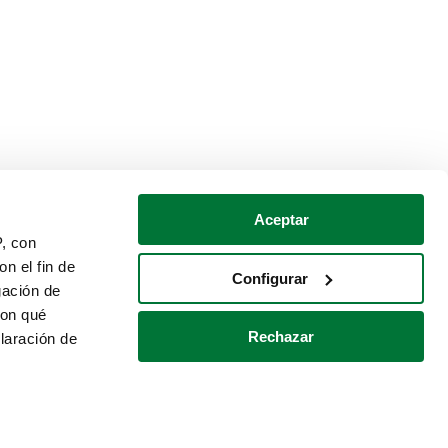
Aceptar
P, con
n el fin de
Configurar
gación de
con qué
Rechazar
laración de
Política de cookies
Contacto
 varios metros