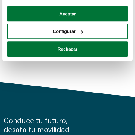
Coches de segunda mano
Si lo permite, también quisiéramos:
Aceptar
Recopilar información sobre su ubicación geográfica
Coches de km0
que puede tener una precisión de varios metros
Configurar
Coches de renting
Identificar su dispositivo analizándolo activamente
para buscar características específicas (huellas
Rechazar
digitales)
Obtenga más información sobre cómo se procesan sus
datos personales y establezca sus preferencias en la
sección de datos
. Puede cambiar o retirar su
consentimiento en cualquier momento en la Declaración
de cookies.
Las cookies de este sitio web se usan para personalizar
el contenido y los anuncios, ofrecer funciones de redes
sociales y analizar el tráfico. Además, compartimos
Conduce tu futuro,
información sobre el uso que haga del sitio web con
desata tu movilidad
nuestros partners de redes sociales, publicidad y análisis