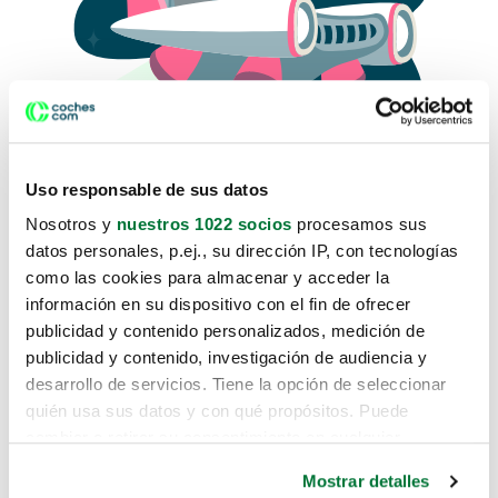
Uso responsable de sus datos
Nosotros y
nuestros 1022 socios
procesamos sus
datos personales, p.ej., su dirección IP, con tecnologías
como las cookies para almacenar y acceder la
Lo sentimos, no sabemos como
información en su dispositivo con el fin de ofrecer
te hemos traido hasta aquí.
publicidad y contenido personalizados, medición de
publicidad y contenido, investigación de audiencia y
desarrollo de servicios. Tiene la opción de seleccionar
Pero puedes encontrar el coche que estás
quién usa sus datos y con qué propósitos. Puede
buscando en alguno de estos enlaces:
cambiar o retirar su consentimiento en cualquier
momento desde la Declaración de cookies o clicando en
Coches nuevos
Mostrar detalles
el Menú de consentimiento.