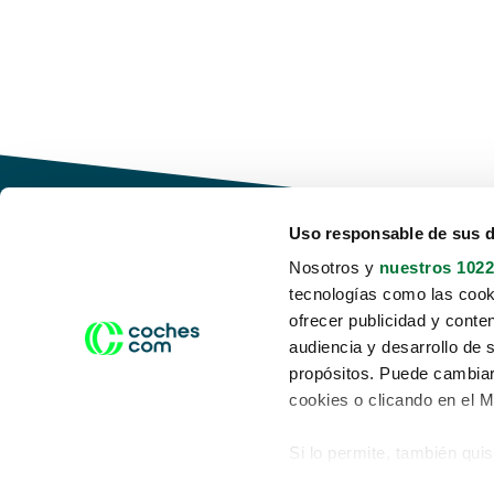
Uso responsable de sus 
Nosotros y
nuestros 1022
tecnologías como las cooki
Conduce tu futuro,
ofrecer publicidad y conte
desata tu movilidad
audiencia y desarrollo de 
propósitos. Puede cambiar
cookies o clicando en el 
Si lo permite, también qui
Acerca de nosotros
Aviso legal
Recopilar información