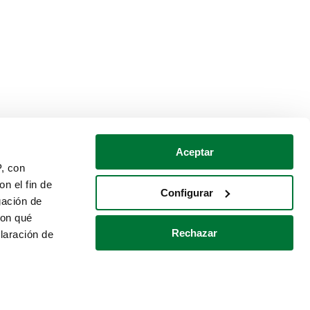
Aceptar
P, con
n el fin de
Configurar
gación de
con qué
Rechazar
laración de
Política de cookies
Contacto
 varios metros