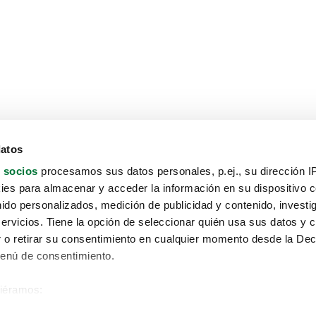
datos
 socios
procesamos sus datos personales, p.ej., su dirección I
es para almacenar y acceder la información en su dispositivo co
nido personalizados, medición de publicidad y contenido, investi
servicios. Tiene la opción de seleccionar quién usa sus datos y 
 o retirar su consentimiento en cualquier momento desde la Dec
Menú de consentimiento.
siéramos:
Aviso protección de datos
 sobre su ubicación geográfica que puede tener una precisión de