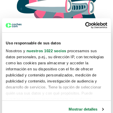
Uso responsable de sus datos
Nosotros y
nuestros 1022 socios
procesamos sus
datos personales, p.ej., su dirección IP, con tecnologías
como las cookies para almacenar y acceder la
Lo sentimos, no sabemos como
información en su dispositivo con el fin de ofrecer
te hemos traido hasta aquí.
publicidad y contenido personalizados, medición de
publicidad y contenido, investigación de audiencia y
desarrollo de servicios. Tiene la opción de seleccionar
Pero puedes encontrar el coche que estás
quién usa sus datos y con qué propósitos. Puede
buscando en alguno de estos enlaces:
cambiar o retirar su consentimiento en cualquier
momento desde la Declaración de cookies o clicando en
Coches nuevos
Mostrar detalles
el Menú de consentimiento.