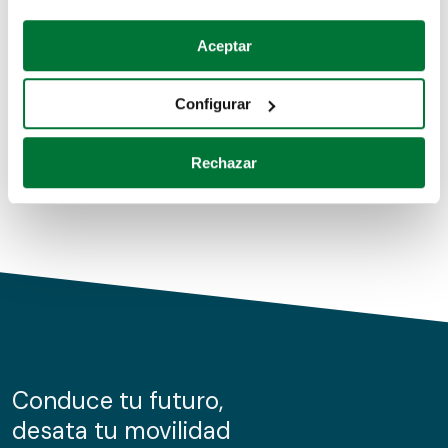
Coches de segunda mano
Si lo permite, también quisiéramos:
Aceptar
Recopilar información sobre su ubicación geográfica
Coches de km0
que puede tener una precisión de varios metros
Configurar
Coches de renting
Identificar su dispositivo analizándolo activamente
para buscar características específicas (huellas
Rechazar
digitales)
Obtenga más información sobre cómo se procesan sus
datos personales y establezca sus preferencias en la
sección de datos
. Puede cambiar o retirar su
consentimiento en cualquier momento en la Declaración
de cookies.
Las cookies de este sitio web se usan para personalizar
el contenido y los anuncios, ofrecer funciones de redes
sociales y analizar el tráfico. Además, compartimos
Conduce tu futuro,
información sobre el uso que haga del sitio web con
desata tu movilidad
nuestros partners de redes sociales, publicidad y análisis