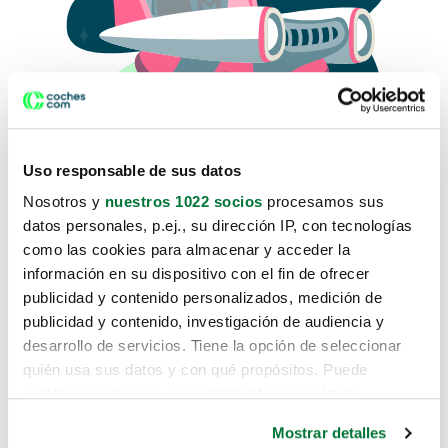
Uso responsable de sus datos
Nosotros y
nuestros 1022 socios
procesamos sus
datos personales, p.ej., su dirección IP, con tecnologías
como las cookies para almacenar y acceder la
Lo sentimos, no sabemos como
información en su dispositivo con el fin de ofrecer
te hemos traido hasta aquí.
publicidad y contenido personalizados, medición de
publicidad y contenido, investigación de audiencia y
desarrollo de servicios. Tiene la opción de seleccionar
Pero puedes encontrar el coche que estás
quién usa sus datos y con qué propósitos. Puede
buscando en alguno de estos enlaces:
cambiar o retirar su consentimiento en cualquier
momento desde la Declaración de cookies o clicando en
Coches nuevos
Mostrar detalles
el Menú de consentimiento.