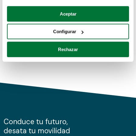
Coches de segunda mano
Si lo permite, también quisiéramos:
Aceptar
Recopilar información sobre su ubicación geográfica
Coches de km0
que puede tener una precisión de varios metros
Configurar
Coches de renting
Identificar su dispositivo analizándolo activamente
para buscar características específicas (huellas
Rechazar
digitales)
Obtenga más información sobre cómo se procesan sus
datos personales y establezca sus preferencias en la
sección de datos
. Puede cambiar o retirar su
consentimiento en cualquier momento en la Declaración
de cookies.
Las cookies de este sitio web se usan para personalizar
el contenido y los anuncios, ofrecer funciones de redes
sociales y analizar el tráfico. Además, compartimos
Conduce tu futuro,
información sobre el uso que haga del sitio web con
desata tu movilidad
nuestros partners de redes sociales, publicidad y análisis