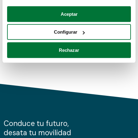
Coches de segunda mano
Si lo permite, también quisiéramos:
Aceptar
Recopilar información sobre su ubicación geográfica
Coches de km0
que puede tener una precisión de varios metros
Configurar
Coches de renting
Identificar su dispositivo analizándolo activamente
para buscar características específicas (huellas
Rechazar
digitales)
Obtenga más información sobre cómo se procesan sus
datos personales y establezca sus preferencias en la
sección de datos
. Puede cambiar o retirar su
consentimiento en cualquier momento en la Declaración
de cookies.
Las cookies de este sitio web se usan para personalizar
el contenido y los anuncios, ofrecer funciones de redes
sociales y analizar el tráfico. Además, compartimos
Conduce tu futuro,
información sobre el uso que haga del sitio web con
desata tu movilidad
nuestros partners de redes sociales, publicidad y análisis