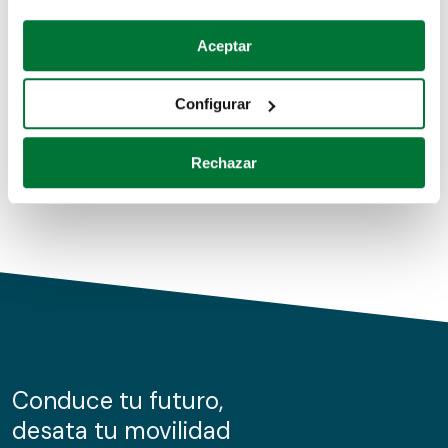
Coches de segunda mano
Si lo permite, también quisiéramos:
Aceptar
Recopilar información sobre su ubicación geográfica
Coches de km0
que puede tener una precisión de varios metros
Configurar
Coches de renting
Identificar su dispositivo analizándolo activamente
para buscar características específicas (huellas
Rechazar
digitales)
Obtenga más información sobre cómo se procesan sus
datos personales y establezca sus preferencias en la
sección de datos
. Puede cambiar o retirar su
consentimiento en cualquier momento en la Declaración
de cookies.
Las cookies de este sitio web se usan para personalizar
el contenido y los anuncios, ofrecer funciones de redes
sociales y analizar el tráfico. Además, compartimos
Conduce tu futuro,
información sobre el uso que haga del sitio web con
desata tu movilidad
nuestros partners de redes sociales, publicidad y análisis