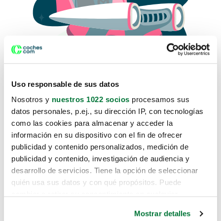
Uso responsable de sus datos
Nosotros y
nuestros 1022 socios
procesamos sus
datos personales, p.ej., su dirección IP, con tecnologías
como las cookies para almacenar y acceder la
Lo sentimos, no sabemos como
información en su dispositivo con el fin de ofrecer
te hemos traido hasta aquí.
publicidad y contenido personalizados, medición de
publicidad y contenido, investigación de audiencia y
desarrollo de servicios. Tiene la opción de seleccionar
Pero puedes encontrar el coche que estás
quién usa sus datos y con qué propósitos. Puede
buscando en alguno de estos enlaces:
cambiar o retirar su consentimiento en cualquier
momento desde la Declaración de cookies o clicando en
Coches nuevos
Mostrar detalles
el Menú de consentimiento.