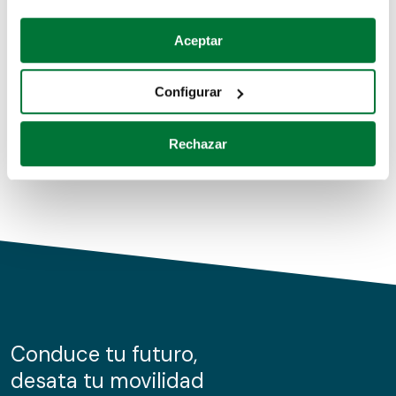
Coches de segunda mano
Si lo permite, también quisiéramos:
Aceptar
Recopilar información sobre su ubicación geográfica
Coches de km0
que puede tener una precisión de varios metros
Configurar
Coches de renting
Identificar su dispositivo analizándolo activamente
para buscar características específicas (huellas
Rechazar
digitales)
Obtenga más información sobre cómo se procesan sus
datos personales y establezca sus preferencias en la
sección de datos
. Puede cambiar o retirar su
consentimiento en cualquier momento en la Declaración
de cookies.
Las cookies de este sitio web se usan para personalizar
el contenido y los anuncios, ofrecer funciones de redes
sociales y analizar el tráfico. Además, compartimos
Conduce tu futuro,
información sobre el uso que haga del sitio web con
desata tu movilidad
nuestros partners de redes sociales, publicidad y análisis