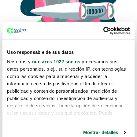
Uso responsable de sus datos
Nosotros y
nuestros 1022 socios
procesamos sus
datos personales, p.ej., su dirección IP, con tecnologías
como las cookies para almacenar y acceder la
Lo sentimos, no sabemos como
información en su dispositivo con el fin de ofrecer
te hemos traido hasta aquí.
publicidad y contenido personalizados, medición de
publicidad y contenido, investigación de audiencia y
desarrollo de servicios. Tiene la opción de seleccionar
Pero puedes encontrar el coche que estás
quién usa sus datos y con qué propósitos. Puede
buscando en alguno de estos enlaces:
cambiar o retirar su consentimiento en cualquier
momento desde la Declaración de cookies o clicando en
Coches nuevos
Mostrar detalles
el Menú de consentimiento.