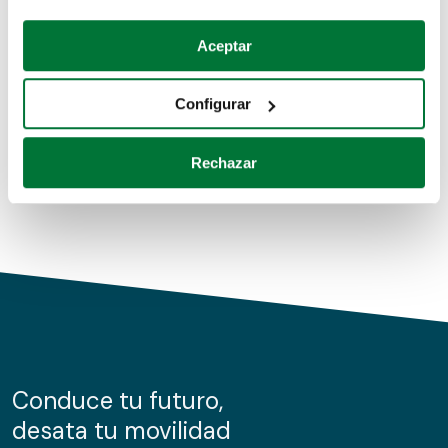
Coches de segunda mano
Si lo permite, también quisiéramos:
Aceptar
Recopilar información sobre su ubicación geográfica
Coches de km0
que puede tener una precisión de varios metros
Configurar
Coches de renting
Identificar su dispositivo analizándolo activamente
para buscar características específicas (huellas
Rechazar
digitales)
Obtenga más información sobre cómo se procesan sus
datos personales y establezca sus preferencias en la
sección de datos
. Puede cambiar o retirar su
consentimiento en cualquier momento en la Declaración
de cookies.
Las cookies de este sitio web se usan para personalizar
el contenido y los anuncios, ofrecer funciones de redes
sociales y analizar el tráfico. Además, compartimos
Conduce tu futuro,
información sobre el uso que haga del sitio web con
desata tu movilidad
nuestros partners de redes sociales, publicidad y análisis