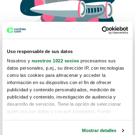
Uso responsable de sus datos
Nosotros y
nuestros 1022 socios
procesamos sus
datos personales, p.ej., su dirección IP, con tecnologías
como las cookies para almacenar y acceder la
Lo sentimos, no sabemos como
información en su dispositivo con el fin de ofrecer
te hemos traido hasta aquí.
publicidad y contenido personalizados, medición de
publicidad y contenido, investigación de audiencia y
desarrollo de servicios. Tiene la opción de seleccionar
Pero puedes encontrar el coche que estás
quién usa sus datos y con qué propósitos. Puede
buscando en alguno de estos enlaces:
cambiar o retirar su consentimiento en cualquier
momento desde la Declaración de cookies o clicando en
Coches nuevos
Mostrar detalles
el Menú de consentimiento.