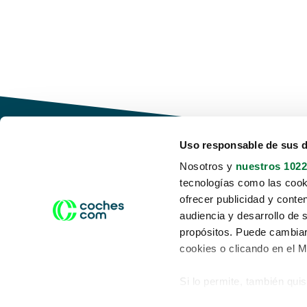
Uso responsable de sus 
Nosotros y
nuestros 1022
tecnologías como las cooki
Conduce tu futuro,
ofrecer publicidad y conte
desata tu movilidad
audiencia y desarrollo de 
propósitos. Puede cambiar
cookies o clicando en el 
Si lo permite, también qui
Acerca de nosotros
Aviso legal
Recopilar información