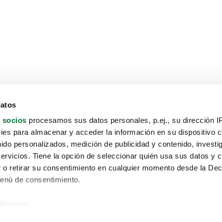
datos
 socios
procesamos sus datos personales, p.ej., su dirección I
es para almacenar y acceder la información en su dispositivo co
nido personalizados, medición de publicidad y contenido, investi
servicios. Tiene la opción de seleccionar quién usa sus datos y 
 o retirar su consentimiento en cualquier momento desde la Dec
Menú de consentimiento.
siéramos:
Aviso protección de datos
 sobre su ubicación geográfica que puede tener una precisión de