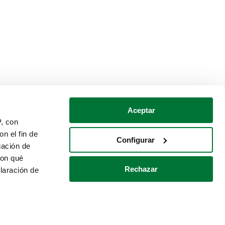
Aceptar
P, con
n el fin de
Configurar
gación de
con qué
Rechazar
laración de
Política de cookies
Contacto
 varios metros