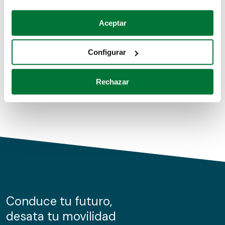
Coches de segunda mano
Si lo permite, también quisiéramos:
Aceptar
Recopilar información sobre su ubicación geográfica
Coches de km0
que puede tener una precisión de varios metros
Configurar
Coches de renting
Identificar su dispositivo analizándolo activamente
para buscar características específicas (huellas
Rechazar
digitales)
Obtenga más información sobre cómo se procesan sus
datos personales y establezca sus preferencias en la
sección de datos
. Puede cambiar o retirar su
consentimiento en cualquier momento en la Declaración
de cookies.
Las cookies de este sitio web se usan para personalizar
el contenido y los anuncios, ofrecer funciones de redes
sociales y analizar el tráfico. Además, compartimos
Conduce tu futuro,
información sobre el uso que haga del sitio web con
desata tu movilidad
nuestros partners de redes sociales, publicidad y análisis