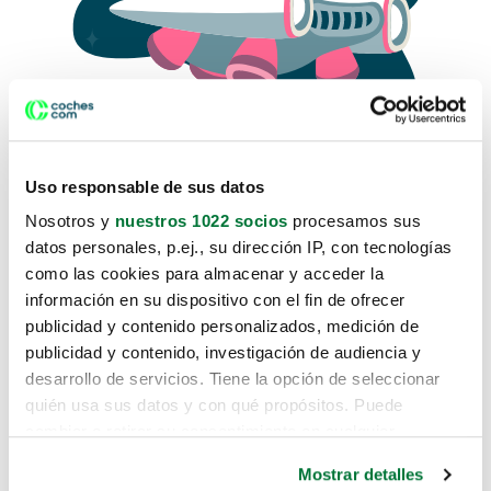
Uso responsable de sus datos
Nosotros y
nuestros 1022 socios
procesamos sus
datos personales, p.ej., su dirección IP, con tecnologías
como las cookies para almacenar y acceder la
Lo sentimos, no sabemos como
información en su dispositivo con el fin de ofrecer
te hemos traido hasta aquí.
publicidad y contenido personalizados, medición de
publicidad y contenido, investigación de audiencia y
desarrollo de servicios. Tiene la opción de seleccionar
Pero puedes encontrar el coche que estás
quién usa sus datos y con qué propósitos. Puede
buscando en alguno de estos enlaces:
cambiar o retirar su consentimiento en cualquier
momento desde la Declaración de cookies o clicando en
Coches nuevos
Mostrar detalles
el Menú de consentimiento.