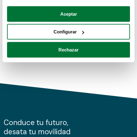
Coches de segunda mano
Si lo permite, también quisiéramos:
Aceptar
Recopilar información sobre su ubicación geográfica
Coches de km0
que puede tener una precisión de varios metros
Configurar
Coches de renting
Identificar su dispositivo analizándolo activamente
para buscar características específicas (huellas
Rechazar
digitales)
Obtenga más información sobre cómo se procesan sus
datos personales y establezca sus preferencias en la
sección de datos
. Puede cambiar o retirar su
consentimiento en cualquier momento en la Declaración
de cookies.
Las cookies de este sitio web se usan para personalizar
el contenido y los anuncios, ofrecer funciones de redes
sociales y analizar el tráfico. Además, compartimos
Conduce tu futuro,
información sobre el uso que haga del sitio web con
desata tu movilidad
nuestros partners de redes sociales, publicidad y análisis