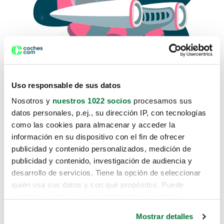
Uso responsable de sus datos
Nosotros y
nuestros 1022 socios
procesamos sus
datos personales, p.ej., su dirección IP, con tecnologías
como las cookies para almacenar y acceder la
Lo sentimos, no sabemos como
información en su dispositivo con el fin de ofrecer
te hemos traido hasta aquí.
publicidad y contenido personalizados, medición de
publicidad y contenido, investigación de audiencia y
desarrollo de servicios. Tiene la opción de seleccionar
Pero puedes encontrar el coche que estás
quién usa sus datos y con qué propósitos. Puede
buscando en alguno de estos enlaces:
cambiar o retirar su consentimiento en cualquier
momento desde la Declaración de cookies o clicando en
Coches nuevos
Mostrar detalles
el Menú de consentimiento.