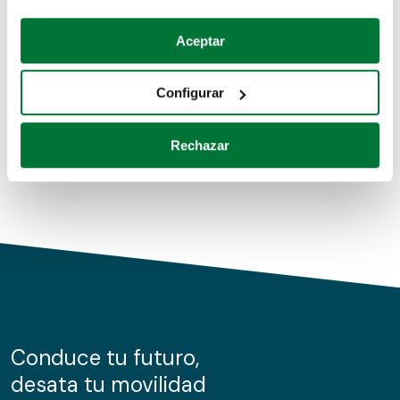
Coches de segunda mano
Si lo permite, también quisiéramos:
Aceptar
Recopilar información sobre su ubicación geográfica
Coches de km0
que puede tener una precisión de varios metros
Configurar
Coches de renting
Identificar su dispositivo analizándolo activamente
para buscar características específicas (huellas
Rechazar
digitales)
Obtenga más información sobre cómo se procesan sus
datos personales y establezca sus preferencias en la
sección de datos
. Puede cambiar o retirar su
consentimiento en cualquier momento en la Declaración
de cookies.
Las cookies de este sitio web se usan para personalizar
el contenido y los anuncios, ofrecer funciones de redes
sociales y analizar el tráfico. Además, compartimos
Conduce tu futuro,
información sobre el uso que haga del sitio web con
desata tu movilidad
nuestros partners de redes sociales, publicidad y análisis