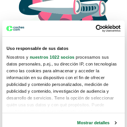
Uso responsable de sus datos
Nosotros y
nuestros 1022 socios
procesamos sus
datos personales, p.ej., su dirección IP, con tecnologías
como las cookies para almacenar y acceder la
Lo sentimos, no sabemos como
información en su dispositivo con el fin de ofrecer
te hemos traido hasta aquí.
publicidad y contenido personalizados, medición de
publicidad y contenido, investigación de audiencia y
desarrollo de servicios. Tiene la opción de seleccionar
Pero puedes encontrar el coche que estás
quién usa sus datos y con qué propósitos. Puede
buscando en alguno de estos enlaces:
cambiar o retirar su consentimiento en cualquier
momento desde la Declaración de cookies o clicando en
Coches nuevos
Mostrar detalles
el Menú de consentimiento.