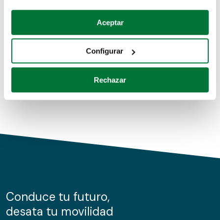
Coches de segunda mano
Si lo permite, también quisiéramos:
Aceptar
Recopilar información sobre su ubicación geográfica
Coches de km0
que puede tener una precisión de varios metros
Configurar
Coches de renting
Identificar su dispositivo analizándolo activamente
para buscar características específicas (huellas
Rechazar
digitales)
Obtenga más información sobre cómo se procesan sus
datos personales y establezca sus preferencias en la
sección de datos
. Puede cambiar o retirar su
consentimiento en cualquier momento en la Declaración
de cookies.
Las cookies de este sitio web se usan para personalizar
el contenido y los anuncios, ofrecer funciones de redes
sociales y analizar el tráfico. Además, compartimos
Conduce tu futuro,
información sobre el uso que haga del sitio web con
desata tu movilidad
nuestros partners de redes sociales, publicidad y análisis