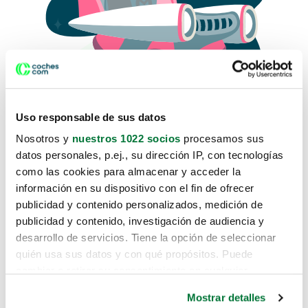
Uso responsable de sus datos
Nosotros y
nuestros 1022 socios
procesamos sus
datos personales, p.ej., su dirección IP, con tecnologías
como las cookies para almacenar y acceder la
Lo sentimos, no sabemos como
información en su dispositivo con el fin de ofrecer
te hemos traido hasta aquí.
publicidad y contenido personalizados, medición de
publicidad y contenido, investigación de audiencia y
desarrollo de servicios. Tiene la opción de seleccionar
Pero puedes encontrar el coche que estás
quién usa sus datos y con qué propósitos. Puede
buscando en alguno de estos enlaces:
cambiar o retirar su consentimiento en cualquier
momento desde la Declaración de cookies o clicando en
Coches nuevos
Mostrar detalles
el Menú de consentimiento.