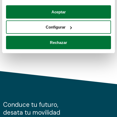
Coches de segunda mano
Si lo permite, también quisiéramos:
Aceptar
Recopilar información sobre su ubicación geográfica
Coches de km0
que puede tener una precisión de varios metros
Configurar
Coches de renting
Identificar su dispositivo analizándolo activamente
para buscar características específicas (huellas
Rechazar
digitales)
Obtenga más información sobre cómo se procesan sus
datos personales y establezca sus preferencias en la
sección de datos
. Puede cambiar o retirar su
consentimiento en cualquier momento en la Declaración
de cookies.
Las cookies de este sitio web se usan para personalizar
el contenido y los anuncios, ofrecer funciones de redes
sociales y analizar el tráfico. Además, compartimos
Conduce tu futuro,
información sobre el uso que haga del sitio web con
desata tu movilidad
nuestros partners de redes sociales, publicidad y análisis