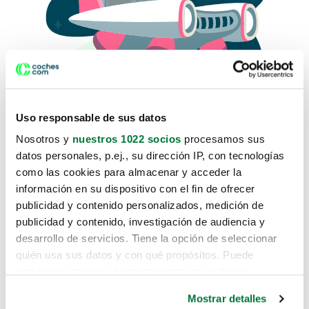
Uso responsable de sus datos
Nosotros y
nuestros 1022 socios
procesamos sus
datos personales, p.ej., su dirección IP, con tecnologías
como las cookies para almacenar y acceder la
Lo sentimos, no sabemos como
información en su dispositivo con el fin de ofrecer
te hemos traido hasta aquí.
publicidad y contenido personalizados, medición de
publicidad y contenido, investigación de audiencia y
desarrollo de servicios. Tiene la opción de seleccionar
Pero puedes encontrar el coche que estás
quién usa sus datos y con qué propósitos. Puede
buscando en alguno de estos enlaces:
cambiar o retirar su consentimiento en cualquier
momento desde la Declaración de cookies o clicando en
Coches nuevos
Mostrar detalles
el Menú de consentimiento.