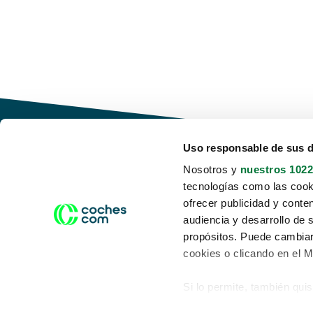
Uso responsable de sus 
Nosotros y
nuestros 1022
tecnologías como las cooki
Conduce tu futuro,
ofrecer publicidad y conte
desata tu movilidad
audiencia y desarrollo de 
propósitos. Puede cambiar
cookies o clicando en el 
Si lo permite, también qui
Acerca de nosotros
Aviso legal
Recopilar información