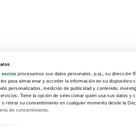
datos
 socios
procesamos sus datos personales, p.ej., su dirección I
es para almacenar y acceder la información en su dispositivo co
nido personalizados, medición de publicidad y contenido, investi
servicios. Tiene la opción de seleccionar quién usa sus datos y 
 o retirar su consentimiento en cualquier momento desde la Dec
Menú de consentimiento.
siéramos:
Aviso protección de datos
 sobre su ubicación geográfica que puede tener una precisión de