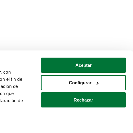
Aceptar
P, con
n el fin de
Configurar
gación de
con qué
Rechazar
laración de
Política de cookies
Contacto
 varios metros