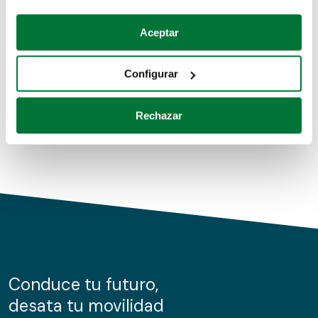
Coches de segunda mano
Si lo permite, también quisiéramos:
Aceptar
Recopilar información sobre su ubicación geográfica
Coches de km0
que puede tener una precisión de varios metros
Configurar
Coches de renting
Identificar su dispositivo analizándolo activamente
para buscar características específicas (huellas
Rechazar
digitales)
Obtenga más información sobre cómo se procesan sus
datos personales y establezca sus preferencias en la
sección de datos
. Puede cambiar o retirar su
consentimiento en cualquier momento en la Declaración
de cookies.
Las cookies de este sitio web se usan para personalizar
el contenido y los anuncios, ofrecer funciones de redes
sociales y analizar el tráfico. Además, compartimos
Conduce tu futuro,
información sobre el uso que haga del sitio web con
desata tu movilidad
nuestros partners de redes sociales, publicidad y análisis