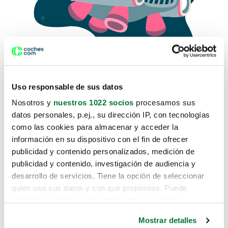
Uso responsable de sus datos
Nosotros y
nuestros 1022 socios
procesamos sus
datos personales, p.ej., su dirección IP, con tecnologías
como las cookies para almacenar y acceder la
Lo sentimos, no sabemos como
información en su dispositivo con el fin de ofrecer
te hemos traido hasta aquí.
publicidad y contenido personalizados, medición de
publicidad y contenido, investigación de audiencia y
desarrollo de servicios. Tiene la opción de seleccionar
Pero puedes encontrar el coche que estás
quién usa sus datos y con qué propósitos. Puede
buscando en alguno de estos enlaces:
cambiar o retirar su consentimiento en cualquier
momento desde la Declaración de cookies o clicando en
Coches nuevos
Mostrar detalles
el Menú de consentimiento.