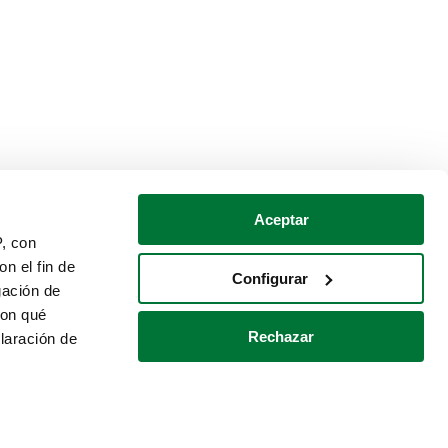
Aceptar
P, con
n el fin de
Configurar
gación de
con qué
Rechazar
laración de
Política de cookies
Contacto
 varios metros