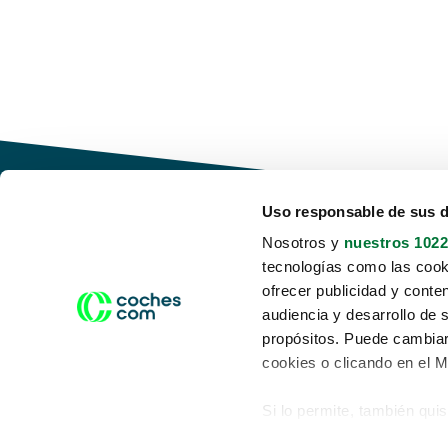
Uso responsable de sus 
Nosotros y
nuestros 1022
tecnologías como las cooki
Conduce tu futuro,
ofrecer publicidad y conte
desata tu movilidad
audiencia y desarrollo de 
propósitos. Puede cambiar
cookies o clicando en el 
Si lo permite, también qui
Acerca de nosotros
Aviso legal
Recopilar información