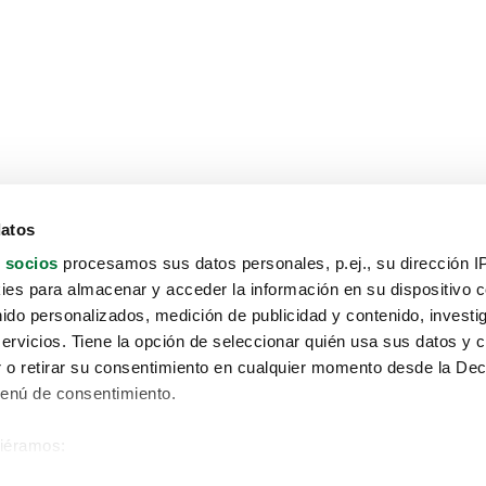
datos
 socios
procesamos sus datos personales, p.ej., su dirección I
es para almacenar y acceder la información en su dispositivo co
nido personalizados, medición de publicidad y contenido, investi
servicios. Tiene la opción de seleccionar quién usa sus datos y 
 o retirar su consentimiento en cualquier momento desde la Dec
Menú de consentimiento.
siéramos:
Aviso protección de datos
 sobre su ubicación geográfica que puede tener una precisión de