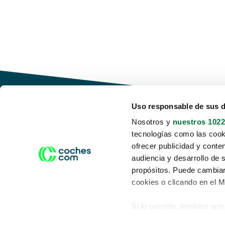
Uso responsable de sus 
Nosotros y
nuestros 1022
tecnologías como las cooki
Conduce tu futuro,
ofrecer publicidad y conte
desata tu movilidad
audiencia y desarrollo de 
propósitos. Puede cambiar
cookies o clicando en el 
Si lo permite, también qui
Acerca de nosotros
Aviso legal
Recopilar información