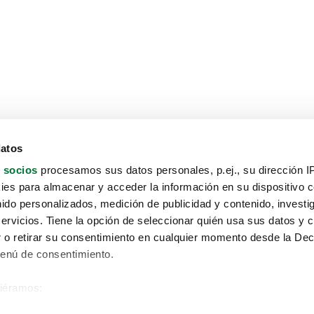
datos
 socios
procesamos sus datos personales, p.ej., su dirección I
es para almacenar y acceder la información en su dispositivo co
nido personalizados, medición de publicidad y contenido, investi
servicios. Tiene la opción de seleccionar quién usa sus datos y 
 o retirar su consentimiento en cualquier momento desde la Dec
Menú de consentimiento.
siéramos:
Aviso protección de datos
 sobre su ubicación geográfica que puede tener una precisión de