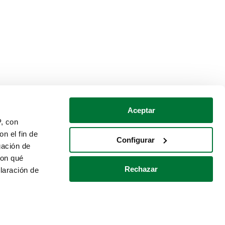
Aceptar
P, con
n el fin de
Configurar
gación de
con qué
Rechazar
laración de
Política de cookies
Contacto
 varios metros