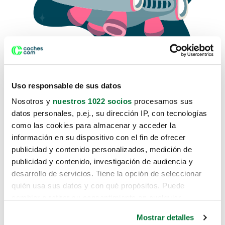
Uso responsable de sus datos
Nosotros y
nuestros 1022 socios
procesamos sus
datos personales, p.ej., su dirección IP, con tecnologías
como las cookies para almacenar y acceder la
Lo sentimos, no sabemos como
información en su dispositivo con el fin de ofrecer
te hemos traido hasta aquí.
publicidad y contenido personalizados, medición de
publicidad y contenido, investigación de audiencia y
desarrollo de servicios. Tiene la opción de seleccionar
Pero puedes encontrar el coche que estás
quién usa sus datos y con qué propósitos. Puede
buscando en alguno de estos enlaces:
cambiar o retirar su consentimiento en cualquier
momento desde la Declaración de cookies o clicando en
Coches nuevos
Mostrar detalles
el Menú de consentimiento.