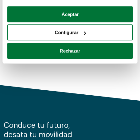
Coches de segunda mano
Si lo permite, también quisiéramos:
Aceptar
Recopilar información sobre su ubicación geográfica
Coches de km0
que puede tener una precisión de varios metros
Configurar
Coches de renting
Identificar su dispositivo analizándolo activamente
para buscar características específicas (huellas
Rechazar
digitales)
Obtenga más información sobre cómo se procesan sus
datos personales y establezca sus preferencias en la
sección de datos
. Puede cambiar o retirar su
consentimiento en cualquier momento en la Declaración
de cookies.
Las cookies de este sitio web se usan para personalizar
el contenido y los anuncios, ofrecer funciones de redes
sociales y analizar el tráfico. Además, compartimos
Conduce tu futuro,
información sobre el uso que haga del sitio web con
desata tu movilidad
nuestros partners de redes sociales, publicidad y análisis