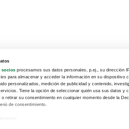
datos
 socios
procesamos sus datos personales, p.ej., su dirección I
es para almacenar y acceder la información en su dispositivo co
nido personalizados, medición de publicidad y contenido, investi
servicios. Tiene la opción de seleccionar quién usa sus datos y 
 o retirar su consentimiento en cualquier momento desde la Dec
Menú de consentimiento.
siéramos:
Aviso protección de datos
 sobre su ubicación geográfica que puede tener una precisión de