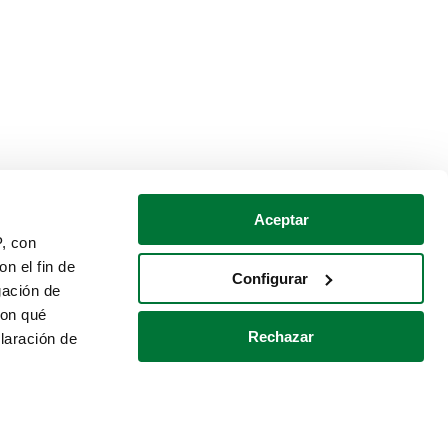
Aceptar
P, con
n el fin de
Configurar
gación de
con qué
Rechazar
laración de
Política de cookies
Contacto
 varios metros