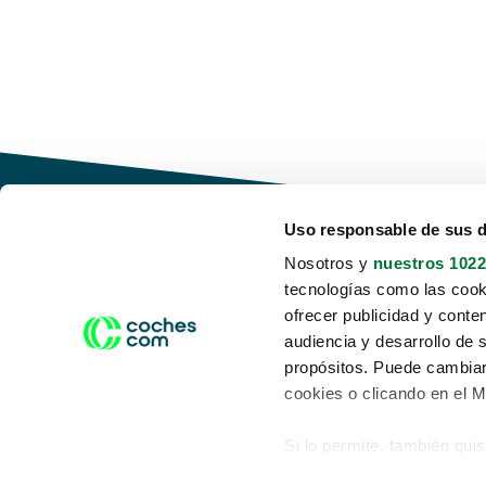
Uso responsable de sus 
Nosotros y
nuestros 1022
tecnologías como las cooki
Conduce tu futuro,
ofrecer publicidad y conte
desata tu movilidad
audiencia y desarrollo de 
propósitos. Puede cambiar
cookies o clicando en el 
Si lo permite, también qui
Acerca de nosotros
Aviso legal
Recopilar información