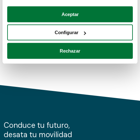
Coches de segunda mano
Si lo permite, también quisiéramos:
Aceptar
Recopilar información sobre su ubicación geográfica
Coches de km0
que puede tener una precisión de varios metros
Configurar
Coches de renting
Identificar su dispositivo analizándolo activamente
para buscar características específicas (huellas
Rechazar
digitales)
Obtenga más información sobre cómo se procesan sus
datos personales y establezca sus preferencias en la
sección de datos
. Puede cambiar o retirar su
consentimiento en cualquier momento en la Declaración
de cookies.
Las cookies de este sitio web se usan para personalizar
el contenido y los anuncios, ofrecer funciones de redes
sociales y analizar el tráfico. Además, compartimos
Conduce tu futuro,
información sobre el uso que haga del sitio web con
desata tu movilidad
nuestros partners de redes sociales, publicidad y análisis