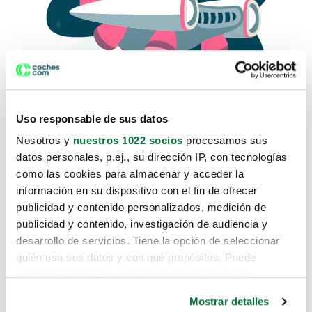
Uso responsable de sus datos
Nosotros y
nuestros 1022 socios
procesamos sus
datos personales, p.ej., su dirección IP, con tecnologías
como las cookies para almacenar y acceder la
Lo sentimos, no sabemos como
información en su dispositivo con el fin de ofrecer
te hemos traido hasta aquí.
publicidad y contenido personalizados, medición de
publicidad y contenido, investigación de audiencia y
desarrollo de servicios. Tiene la opción de seleccionar
Pero puedes encontrar el coche que estás
quién usa sus datos y con qué propósitos. Puede
buscando en alguno de estos enlaces:
cambiar o retirar su consentimiento en cualquier
momento desde la Declaración de cookies o clicando en
Coches nuevos
Mostrar detalles
el Menú de consentimiento.