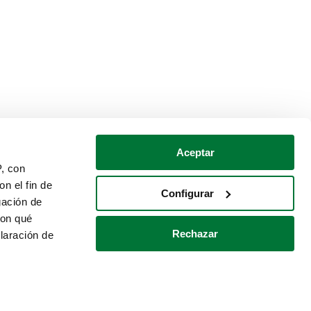
Aceptar
P, con
n el fin de
Configurar
gación de
con qué
Rechazar
laración de
Política de cookies
Contacto
 varios metros