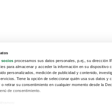
datos
 socios
procesamos sus datos personales, p.ej., su dirección I
es para almacenar y acceder la información en su dispositivo co
nido personalizados, medición de publicidad y contenido, investi
servicios. Tiene la opción de seleccionar quién usa sus datos y 
 o retirar su consentimiento en cualquier momento desde la Dec
Menú de consentimiento.
siéramos:
Aviso protección de datos
 sobre su ubicación geográfica que puede tener una precisión de