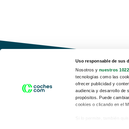
Uso responsable de sus 
Nosotros y
nuestros 1022
tecnologías como las cooki
Conduce tu futuro,
ofrecer publicidad y conte
desata tu movilidad
audiencia y desarrollo de 
propósitos. Puede cambiar
cookies o clicando en el 
Si lo permite, también qui
Acerca de nosotros
Aviso legal
Recopilar información