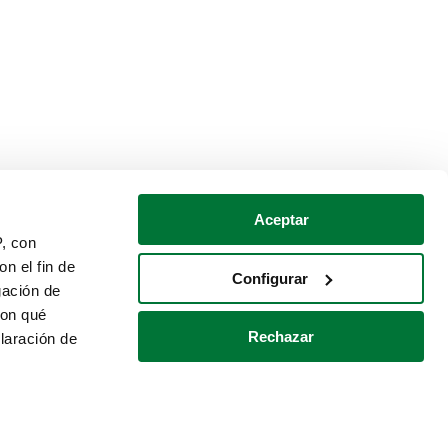
Aceptar
P, con
n el fin de
Configurar
gación de
con qué
Rechazar
laración de
Política de cookies
Contacto
 varios metros