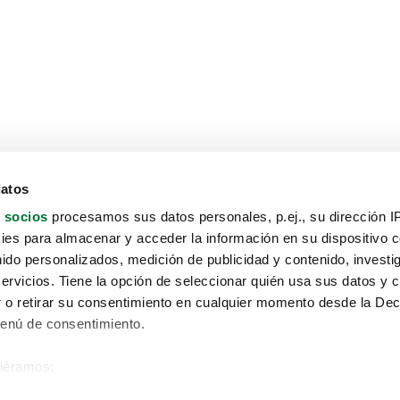
datos
 socios
procesamos sus datos personales, p.ej., su dirección I
es para almacenar y acceder la información en su dispositivo co
nido personalizados, medición de publicidad y contenido, investi
servicios. Tiene la opción de seleccionar quién usa sus datos y 
 o retirar su consentimiento en cualquier momento desde la Dec
Menú de consentimiento.
siéramos:
Aviso protección de datos
 sobre su ubicación geográfica que puede tener una precisión de