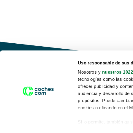
Uso responsable de sus 
Nosotros y
nuestros 1022
tecnologías como las cooki
Conduce tu futuro,
ofrecer publicidad y conte
desata tu movilidad
audiencia y desarrollo de 
propósitos. Puede cambiar
cookies o clicando en el 
Si lo permite, también qui
Acerca de nosotros
Aviso legal
Recopilar información