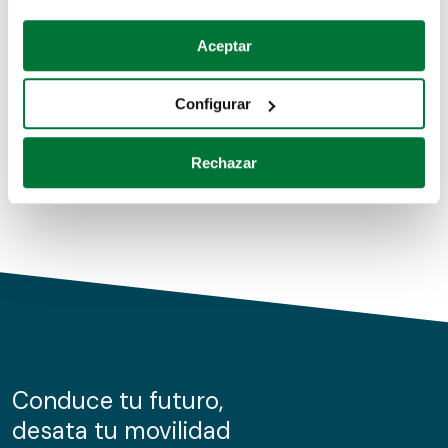
Coches de segunda mano
Si lo permite, también quisiéramos:
Aceptar
Recopilar información sobre su ubicación geográfica
Coches de km0
que puede tener una precisión de varios metros
Configurar
Coches de renting
Identificar su dispositivo analizándolo activamente
para buscar características específicas (huellas
Rechazar
digitales)
Obtenga más información sobre cómo se procesan sus
datos personales y establezca sus preferencias en la
sección de datos
. Puede cambiar o retirar su
consentimiento en cualquier momento en la Declaración
de cookies.
Las cookies de este sitio web se usan para personalizar
el contenido y los anuncios, ofrecer funciones de redes
sociales y analizar el tráfico. Además, compartimos
Conduce tu futuro,
información sobre el uso que haga del sitio web con
desata tu movilidad
nuestros partners de redes sociales, publicidad y análisis