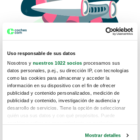
Uso responsable de sus datos
Nosotros y
nuestros 1022 socios
procesamos sus
datos personales, p.ej., su dirección IP, con tecnologías
como las cookies para almacenar y acceder la
Lo sentimos, no sabemos como
información en su dispositivo con el fin de ofrecer
te hemos traido hasta aquí.
publicidad y contenido personalizados, medición de
publicidad y contenido, investigación de audiencia y
desarrollo de servicios. Tiene la opción de seleccionar
Pero puedes encontrar el coche que estás
quién usa sus datos y con qué propósitos. Puede
buscando en alguno de estos enlaces:
cambiar o retirar su consentimiento en cualquier
momento desde la Declaración de cookies o clicando en
Coches nuevos
Mostrar detalles
el Menú de consentimiento.