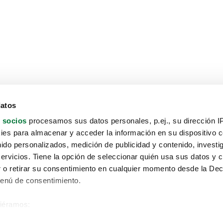
datos
 socios
procesamos sus datos personales, p.ej., su dirección I
es para almacenar y acceder la información en su dispositivo co
nido personalizados, medición de publicidad y contenido, investi
servicios. Tiene la opción de seleccionar quién usa sus datos y 
 o retirar su consentimiento en cualquier momento desde la Dec
Menú de consentimiento.
siéramos:
Aviso protección de datos
 sobre su ubicación geográfica que puede tener una precisión de