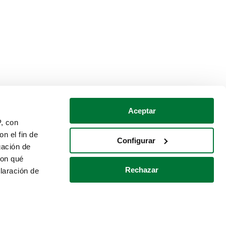
Aceptar
P, con
n el fin de
Configurar
gación de
con qué
Rechazar
laración de
Política de cookies
Contacto
 varios metros