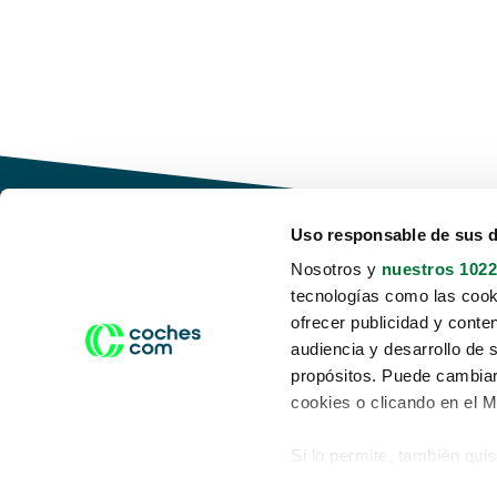
Uso responsable de sus 
Nosotros y
nuestros 1022
tecnologías como las cooki
Conduce tu futuro,
ofrecer publicidad y conte
desata tu movilidad
audiencia y desarrollo de 
propósitos. Puede cambiar
cookies o clicando en el 
Si lo permite, también qui
Acerca de nosotros
Aviso legal
Recopilar información