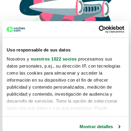
Uso responsable de sus datos
Nosotros y
nuestros 1022 socios
procesamos sus
datos personales, p.ej., su dirección IP, con tecnologías
como las cookies para almacenar y acceder la
Lo sentimos, no sabemos como
información en su dispositivo con el fin de ofrecer
te hemos traido hasta aquí.
publicidad y contenido personalizados, medición de
publicidad y contenido, investigación de audiencia y
desarrollo de servicios. Tiene la opción de seleccionar
Pero puedes encontrar el coche que estás
quién usa sus datos y con qué propósitos. Puede
buscando en alguno de estos enlaces:
cambiar o retirar su consentimiento en cualquier
momento desde la Declaración de cookies o clicando en
Coches nuevos
Mostrar detalles
el Menú de consentimiento.