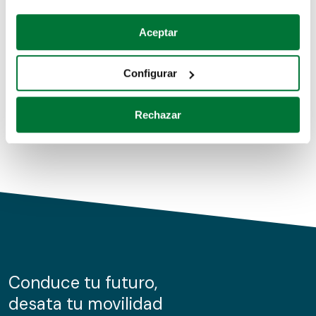
Coches de segunda mano
Si lo permite, también quisiéramos:
Aceptar
Recopilar información sobre su ubicación geográfica
Coches de km0
que puede tener una precisión de varios metros
Configurar
Coches de renting
Identificar su dispositivo analizándolo activamente
para buscar características específicas (huellas
Rechazar
digitales)
Obtenga más información sobre cómo se procesan sus
datos personales y establezca sus preferencias en la
sección de datos
. Puede cambiar o retirar su
consentimiento en cualquier momento en la Declaración
de cookies.
Las cookies de este sitio web se usan para personalizar
el contenido y los anuncios, ofrecer funciones de redes
sociales y analizar el tráfico. Además, compartimos
Conduce tu futuro,
información sobre el uso que haga del sitio web con
desata tu movilidad
nuestros partners de redes sociales, publicidad y análisis