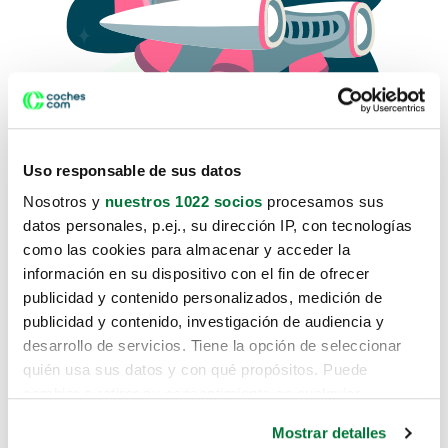
Uso responsable de sus datos
Nosotros y
nuestros 1022 socios
procesamos sus
datos personales, p.ej., su dirección IP, con tecnologías
como las cookies para almacenar y acceder la
Lo sentimos, no sabemos como
información en su dispositivo con el fin de ofrecer
te hemos traido hasta aquí.
publicidad y contenido personalizados, medición de
publicidad y contenido, investigación de audiencia y
desarrollo de servicios. Tiene la opción de seleccionar
Pero puedes encontrar el coche que estás
quién usa sus datos y con qué propósitos. Puede
buscando en alguno de estos enlaces:
cambiar o retirar su consentimiento en cualquier
momento desde la Declaración de cookies o clicando en
Coches nuevos
Mostrar detalles
el Menú de consentimiento.