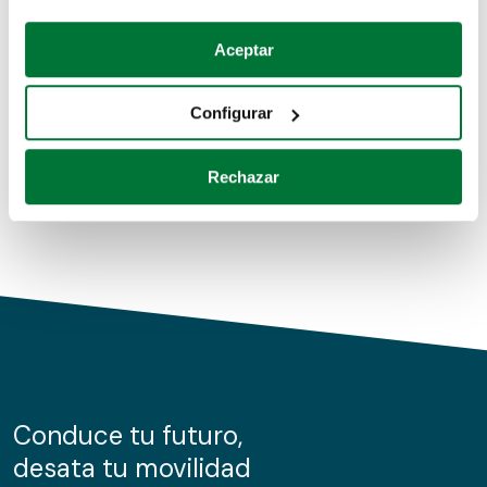
Coches de segunda mano
Si lo permite, también quisiéramos:
Aceptar
Recopilar información sobre su ubicación geográfica
Coches de km0
que puede tener una precisión de varios metros
Configurar
Coches de renting
Identificar su dispositivo analizándolo activamente
para buscar características específicas (huellas
Rechazar
digitales)
Obtenga más información sobre cómo se procesan sus
datos personales y establezca sus preferencias en la
sección de datos
. Puede cambiar o retirar su
consentimiento en cualquier momento en la Declaración
de cookies.
Las cookies de este sitio web se usan para personalizar
el contenido y los anuncios, ofrecer funciones de redes
sociales y analizar el tráfico. Además, compartimos
Conduce tu futuro,
información sobre el uso que haga del sitio web con
desata tu movilidad
nuestros partners de redes sociales, publicidad y análisis